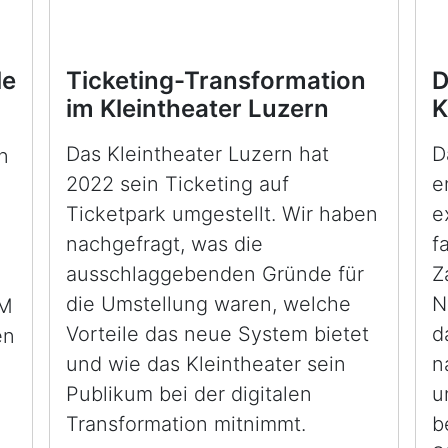
le
Ticketing-Transformation
D
im Kleintheater Luzern
K
Das Kleintheater Luzern hat
D
n
2022 sein Ticketing auf
e
Ticketpark umgestellt. Wir haben
e
nachgefragt, was die
f
ausschlaggebenden Gründe für
Z
die Umstellung waren, welche
N
RM
Vorteile das neue System bietet
d
en
und wie das Kleintheater sein
n
Publikum bei der digitalen
u
Transformation mitnimmt.
b