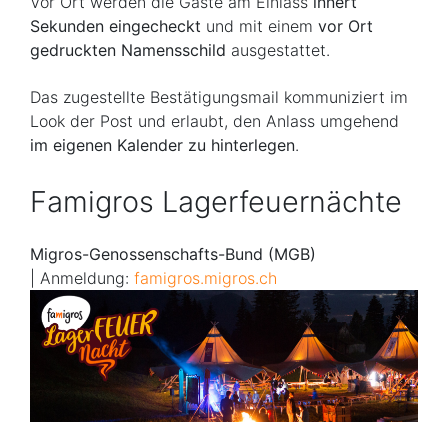
Vor Ort werden die Gäste am Einlass
innert
Sekunden eingecheckt
und mit einem
vor Ort
gedruckten Namensschild
ausgestattet.
Das zugestellte Bestätigungsmail kommuniziert im
Look der Post und erlaubt, den Anlass umgehend
im eigenen Kalender zu hinterlegen
.
Famigros Lagerfeuernächte
Migros-Genossenschafts-Bund (MGB)
| Anmeldung:
famigros.migros.ch