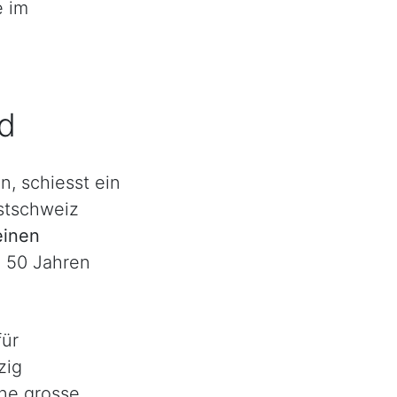
e im
d
, schiesst ein
stschweiz
einen
d 50 Jahren
für
zig
ine grosse