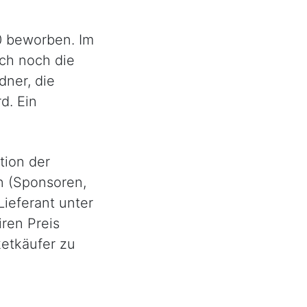
00 beworben. Im
ch noch die
dner, die
d. Ein
tion der
n (Sponsoren,
Lieferant unter
iren Preis
ketkäufer zu