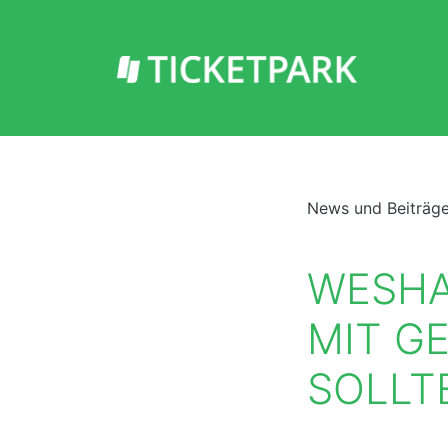
News und Beiträg
WESHA
MIT G
SOLLT