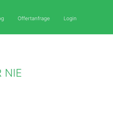
og
Offertanfrage
Login
 NIE