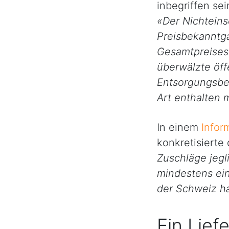
inbegriffen se
«Der Nichteins
Preisbekanntg
Gesamtpreises 
überwälzte öf
Entsorgungsbei
Art enthalten 
In einem
Infor
konkretisierte
Zuschläge jegl
mindestens ei
der Schweiz ha
Ein Lief