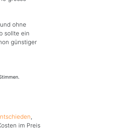
h und ohne
 sollte ein
hon günstiger
-Stimmen.
entschieden
,
osten im Preis