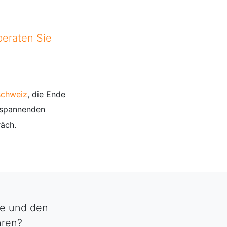
beraten Sie
schweiz
, die Ende
e spannenden
räch.
he und den
hren?