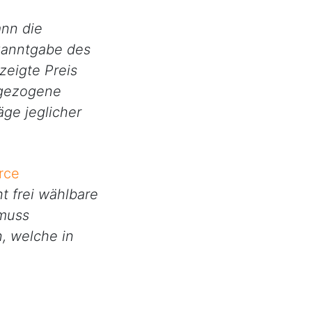
ann die
kanntgabe des
zeigte Preis
rgezogene
äge jeglicher
rce
t frei wählbare
 muss
, welche in