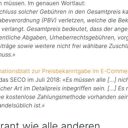
in müssen. Im genauen Wortlaut:
chluss solcher Gebühren in den Gesamtpreis k
abeverordnung (PBV) verletzen, welche die Be
verlangt. Gesamtpreis bedeutet, dass der ange
fentliche Abgaben, Urheberrechtsgebühren, vo
träge sowie weitere nicht frei wählbare Zuschl
muss.»
mationsblatt zur Preisbekanntgabe im E-Comme
 das SECO im Juli 2018:
«Es müssen alle […] nich
icher Art im Detailpreis inbegriffen sein. […] Es
ne kostenlose Zahlungsmethode vorhanden sein
ndelsüblich ist.»
erant wie alle anderen