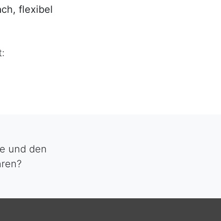
ch, flexibel
:
he und den
hren?