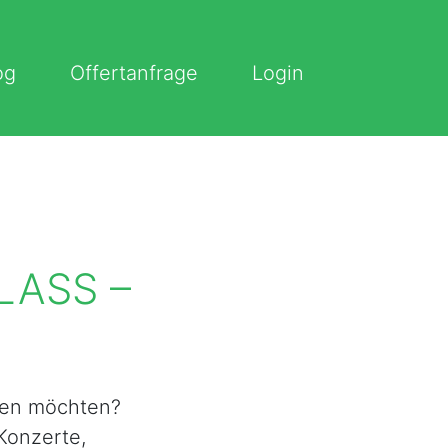
og
Offertanfrage
Login
LASS –
ufen möchten?
Konzerte,