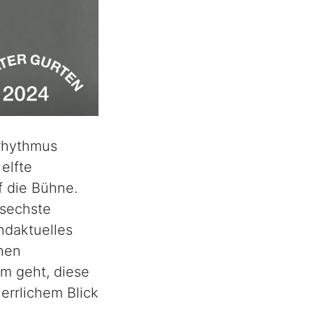
srhythmus
elfte
f die Bühne.
 sechste
ndaktuelles
hen
m geht, diese
errlichem Blick