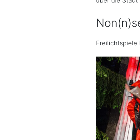
über die Stadt
Non(n)s
Freilichtspiel