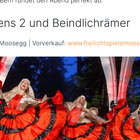
 Bern rundet den Abend perfekt ab.
ens 2 und Beindlichrämer
e Moosegg | Vorverkauf:
www.freilichtspielemoo